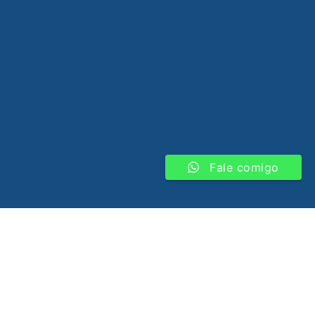
Fale comigo
Contato
(85) 98200-2040 | Fortaleza - CE