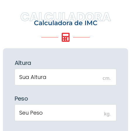
CALCULADORA
Calculadora de IMC
Altura
cm.
Peso
kg.