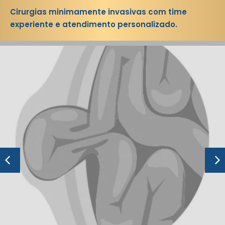
Cirurgias minimamente invasivas com time
experiente e atendimento personalizado.